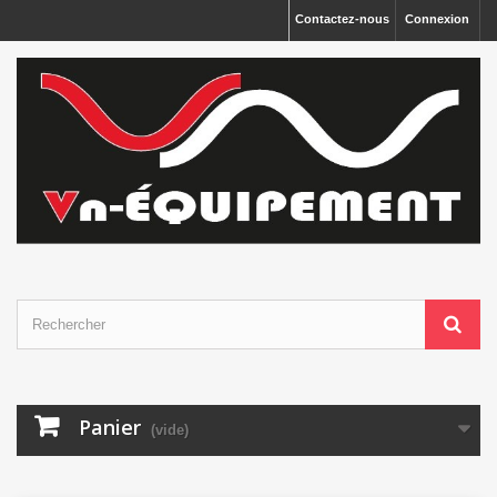
Panneau de gestion des cookies
Contactez-nous
Connexion
Panier
(vide)