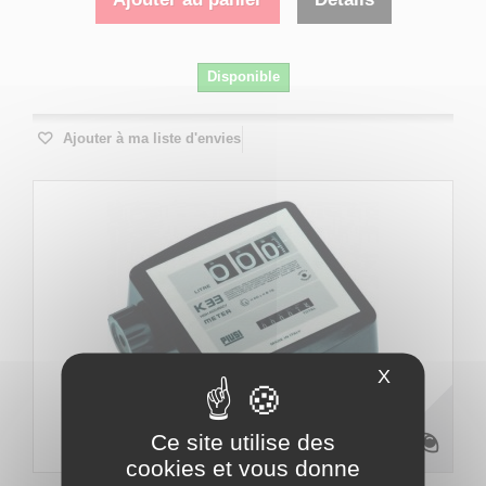
Disponible
Ajouter à ma liste d'envies
X
Masquer le
Ce site utilise des
cookies et vous donne