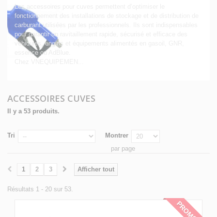
Les accessoires pour cuves permettent d’optimiser le
fonctionnement des installations de stockage et de distribution de
carburant utilisées par les professionnels. Ils sont indispensables
pour garantir un ravitaillement rapide, sécurisé et efficace des
véhicules, engins et équipements alimentés en gasoil, GNR,
essence ou AdBlue.
Chez VNEQUIPEMEN...
Détails
ACCESSOIRES CUVES
Il y a 53 produits.
Tri
Montrer
par page
1
2
3
Afficher tout
Résultats 1 - 20 sur 53.
PROMO !