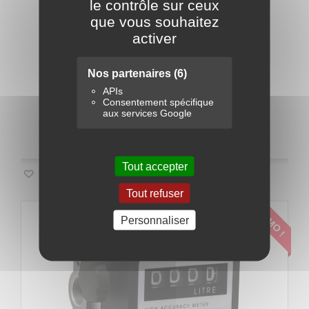
le contrôle sur ceux
Compteur mécanique pour pompe a essence
que vous souhaitez
/...
activer
351,00 €
Nos partenaires
(6)
Ajouter au panier
Détails
APIs
Consentement spécifique
aux services Google
Disponible
Tout accepter
Ajouter à ma liste d'envies
Tout refuser
PROMO !
Personnaliser