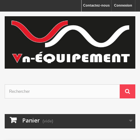
Panneau de gestion des cookies
Contactez-nous
Connexion
Panier
(vide)