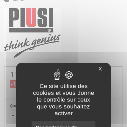
X
Masquer le
11,60 €
TTC
-10,00 €
21,60 €
TTC
Ce site utilise des
cookies et vous donne
le contrôle sur ceux
que vous souhaitez
Quantité
activer