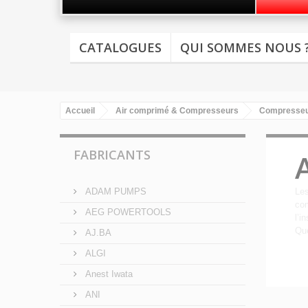
CATALOGUES
QUI SOMMES NOUS 
Accueil
Air comprimé & Compresseurs
Compresseur
FABRICANTS
ADAM PUMPS
Les
com
AEG POWERTOOLS
l’i
Que
AJ.BA
Dét
ALGI
Anest Iwata
ANI