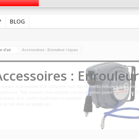
?
BLOG
 d'air
Accessoires : Enrouleur / tuyau
Accessoires : Enrouleur
 tuyaux et enrouleurs d’air comprimé sont des éléments indispensables pour 
presseur. Trop souvent sous-estimés, ces accessoires jouent pourtant un rôle e
nstallation et le confort d’utilisation au quotidien.
 ce soit dans un garage aut...
ails