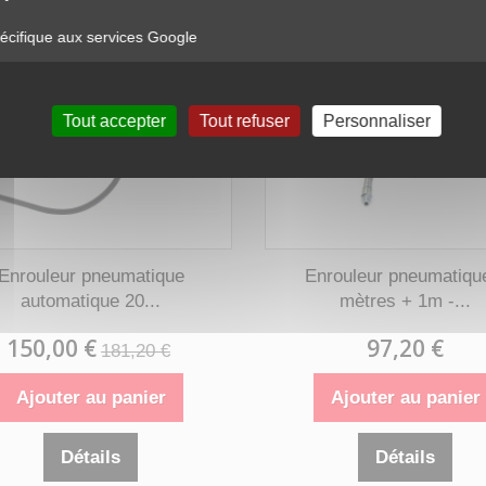
cifique aux services Google
Tout accepter
Tout refuser
Personnaliser
Enrouleur pneumatique
Enrouleur pneumatiqu
automatique 20...
mètres + 1m -...
150,00 €
97,20 €
181,20 €
Ajouter au panier
Ajouter au panier
Détails
Détails