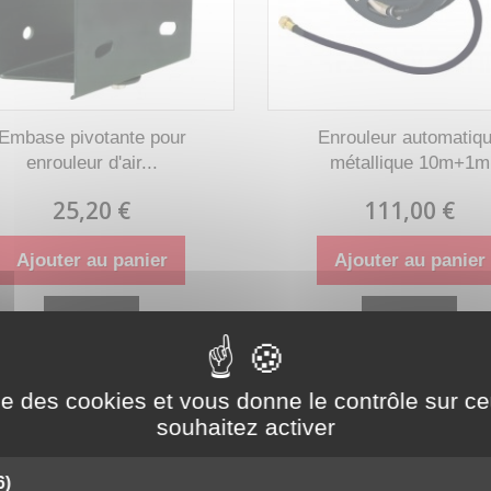
Embase pivotante pour
Enrouleur automatiq
enrouleur d'air...
métallique 10m+1m
25,20 €
111,00 €
Ajouter au panier
Ajouter au panier
Détails
Détails
ise des cookies et vous donne le contrôle sur 
Disponible
Disponible
souhaitez activer
PROMO !
6)