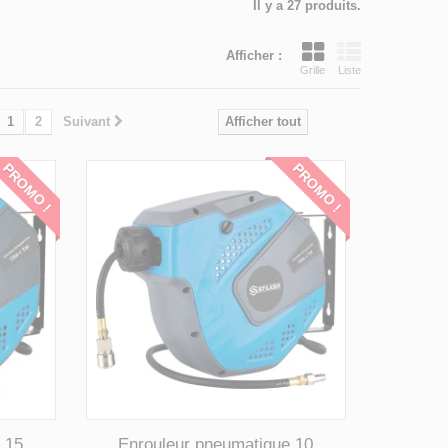
Il y a 27 produits.
Afficher :
Grille
Liste
1
2
Suivant
Afficher tout
PROMO !
PROMO !
 15
Enrouleur pneumatique 10