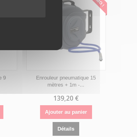
e 9
Enrouleur pneumatique 15
mètres + 1m -...
139,20 €
Ajouter au panier
Détails