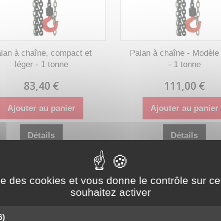
lan à chaîne, compact et
Palan à chaîne - Modèl
léger - 1 tonne
- 1 tonne
83,40 €
111,00 €
Ajouter au panier
Ajouter au panier
Détails
Détails
Disponible
Disponible
ise des cookies et vous donne le contrôle sur 
souhaitez activer
6)