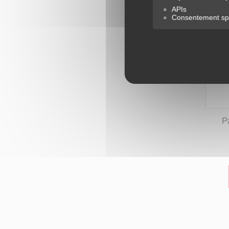
APIs
Consentement spé
P