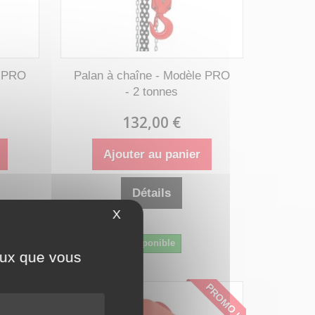
e PRO
Palan à chaîne - Modèle PRO
- 2 tonnes
132,00 €
Ajouter au panier
Détails
X
Masquer le bandeau des cookies
Disponible
ceux que vous
PROMO !