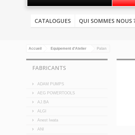
CATALOGUES
QUI SOMMES NOUS 
Accueil
Equipement d'Atelier
Palan
FABRICANTS
ADAM PUMPS
AEG POWERTOOLS
AJ.BA
ALGI
Anest Iwata
ANI