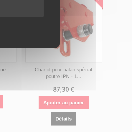
nne
Chariot pour palan spécial
poutre IPN - 1...
87,30 €
Ajouter au panier
Détails