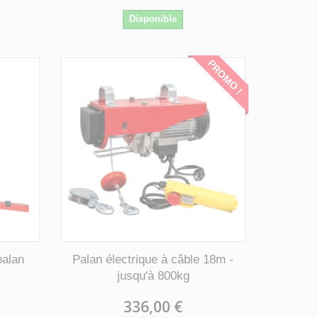
Disponible
PROMO !
palan
Palan électrique à câble 18m -
jusqu'à 800kg
336,00 €