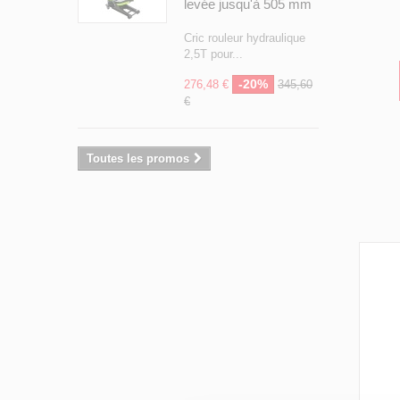
levée jusqu'à 505 mm
Cric rouleur hydraulique
2,5T pour...
-20%
276,48 €
345,60
€
Toutes les promos