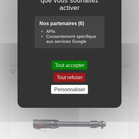
activer
48,96 €
-20%
61,20 €
Nos partenaires
(6)
APIs
Ajouter au panier
Détails
Consentement spécifique
aux services Google
Disponible
Tout accepter
Ajouter à ma liste d'envies
Tout refuser
Personnaliser