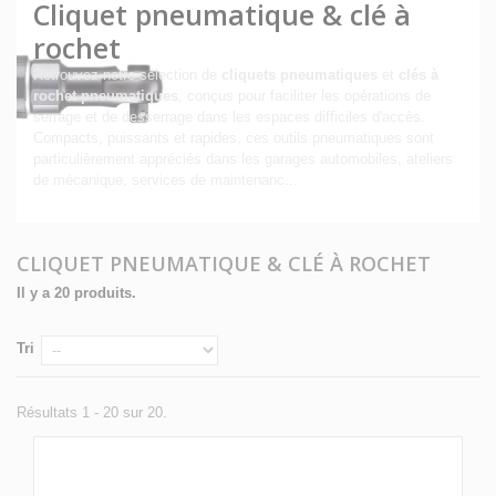
Cliquet pneumatique & clé à
rochet
Retrouvez notre sélection de
cliquets pneumatiques
et
clés à
rochet pneumatiques
, conçus pour faciliter les opérations de
serrage et de desserrage dans les espaces difficiles d'accès.
Compacts, puissants et rapides, ces outils pneumatiques sont
particulièrement appréciés dans les garages automobiles, ateliers
de mécanique, services de maintenanc...
Détails
CLIQUET PNEUMATIQUE & CLÉ À ROCHET
Il y a 20 produits.
Tri
Résultats 1 - 20 sur 20.