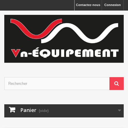
Panneau de gestion des cookies
Contactez-nous
Connexion
Panier
(vide)