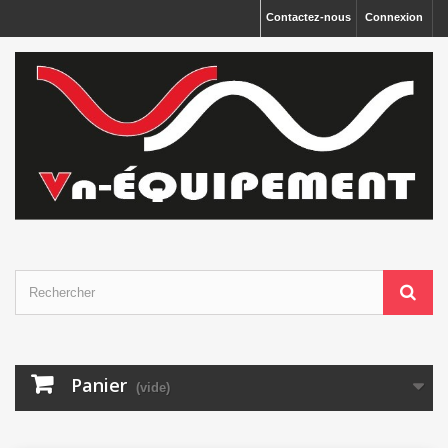
Panneau de gestion des cookies
Contactez-nous
Connexion
Panier
(vide)