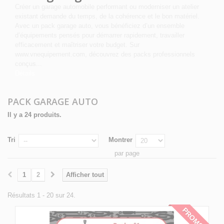
Créer un garage automobile performant ou moderniser un atelier
existant demande du temps, de la cohérence et le bon matériel.
Avec un pack garage auto, vous bénéficiez d’un ensemble
d’équipements pensés pour démarrer rapidement, travailler
efficacement et maîtriser votre budget. Sur
www.vnequipement.com, découvrez des packs professionnels
conçus...
Détails
PACK GARAGE AUTO
Il y a 24 produits.
Tri
Montrer
par page
1
2
Afficher tout
Résultats 1 - 20 sur 24.
PROMO !