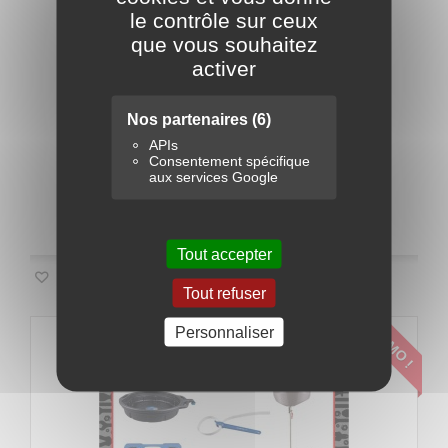
Pack Fontaine de nettoyage
le contrôle sur ceux
que vous souhaitez
activer
1
Commentaire(s)
699,00 €
Nos partenaires
(6)
APIs
Ajouter au panier
Détails
Consentement spécifique
aux services Google
Disponible
Tout accepter
Ajouter à ma liste d'envies
Tout refuser
PROMO !
Personnaliser