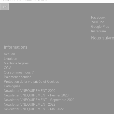
ok
Facebook
YouTube
Google Plus
Instagram
Nous suivre
Informations
Accueil
Livraison
Mentions légales
CGV
Qui sommes nous ?
Paiement sécurisé
Protection de la vie privée et Cookies
Catalogues
Newsletter VNEQUIPEMENT 2020
Newsletter VNEQUIPEMENT - Février 2020
Newsletter VNEQUIPEMENT - Septembre 2020
Newsletter VNEQUIPEMENT 2022
Newsletter VNEQUIPEMENT - Mai 2022