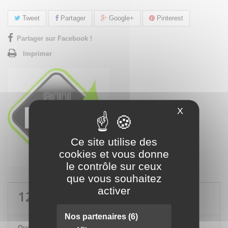
Tweet
Partager
Google+
Pinterest
Partager sur Facebook !
Imprimer
X
Masquer le
Ce site utilise des
cookies et vous donne
le contrôle sur ceux
que vous souhaitez
activer
120,12 €
TTC
Nos partenaires
(6)
Quantité