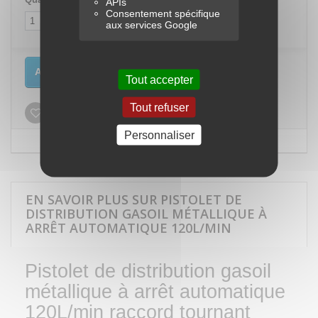
APIs
Consentement spécifique
aux services Google
Ajouter au panier
Tout accepter
Tout refuser
Ajouter à ma liste d'envies
Personnaliser
EN SAVOIR PLUS SUR PISTOLET DE
DISTRIBUTION GASOIL MÉTALLIQUE À
ARRÊT AUTOMATIQUE 120L/MIN
Pistolet de distribution gasoil
métallique à arrêt automatique
120L/min raccord tournant