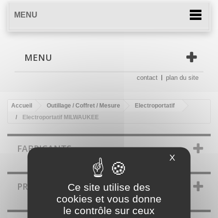
MENU
MENU
contact
plan du site
Accueil
Outillage / Coffret / Mesure
Electroportatif
Electroportatif MILWAUKEE
FABRICANTS
X
Masquer le
PROMOTIONS
Ce site utilise des
cookies et vous donne
le contrôle sur ceux