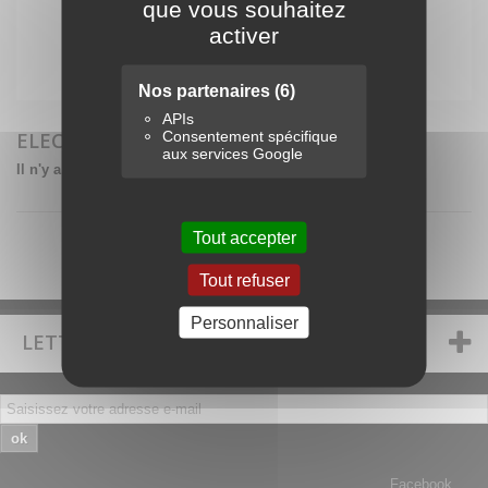
que vous souhaitez
activer
Nos partenaires
(6)
APIs
Consentement spécifique
ELECTROPORTATIF MILWAUKEE
aux services Google
Il n'y a aucun produit dans cette catégorie.
Tout accepter
Tout refuser
Personnaliser
LETTRE D'INFORMATIONS
ok
Facebook