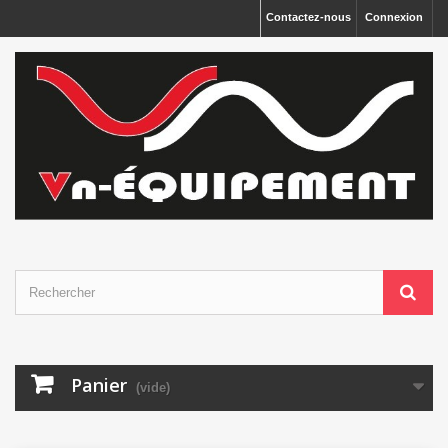
Panneau de gestion des cookies
Contactez-nous
Connexion
Panier
(vide)