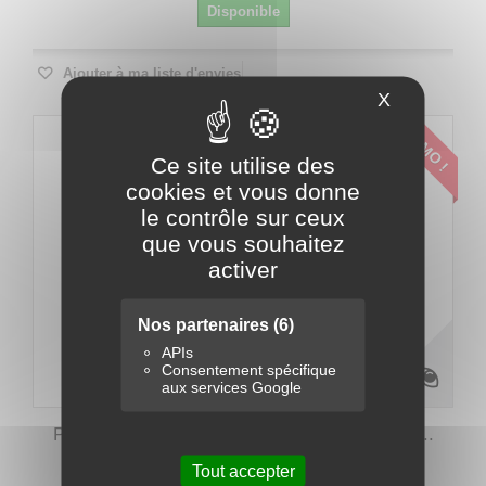
Disponible
Ajouter à ma liste d'envies
X
Masquer le
PROMO !
Ce site utilise des
cookies et vous donne
le contrôle sur ceux
que vous souhaitez
activer
Nos partenaires
(6)
APIs
Consentement spécifique
aux services Google
Pompe immergée eaux chargées gros débit -...
Tout accepter