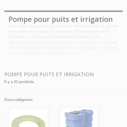
Pompe pour puits et irrigation
Dans cette catégorie, vous trouverez notre sélection de pompe
à eau pour vos travaux de pompage, de transvasement et
d’irrigation, ainsi que des enrouleurs de tuyau d'eau
Que ce soit pour l’arrosage de votre jardin, ou l’irrigation / drainage
des cultures agricoles et horticoles, nous vous proposons un large
choix de pompes et motopompes pour e...
Détails
POMPE POUR PUITS ET IRRIGATION
Il y a 23 produits.
Sous-catégories