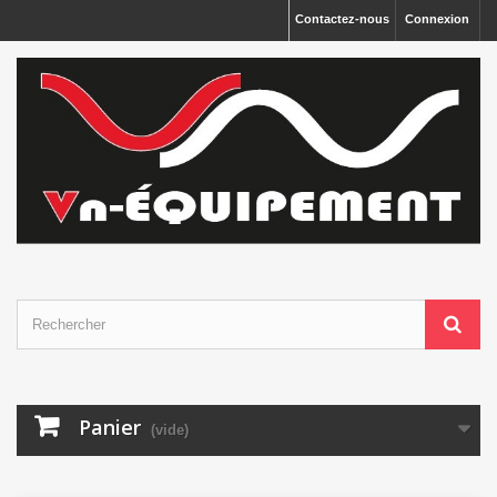
Panneau de gestion des cookies
Contactez-nous
Connexion
Panier
(vide)