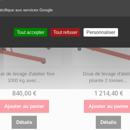
cifique aux services Google
Tout accepter
Tout refuser
Personnaliser
ue de levage d'atelier fixe
Grue de levage d'ateli
1000 kg avec...
pliante 2 tonnes...
840,00 €
1 214,40 €
Ajouter au panier
Ajouter au panier
Détails
Détails