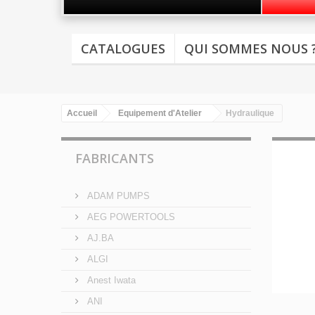
CATALOGUES
QUI SOMMES NOUS 
Accueil
Equipement d'Atelier
Hydraulique
FABRICANTS
ADAM PUMPS
AEG POWERTOOLS
AJ.BA
ALGI
Anest Iwata
ANI