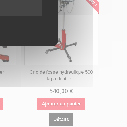
er
Cric de fosse hydraulique 500
kg à double...
540,00 €
Ajouter au panier
Détails