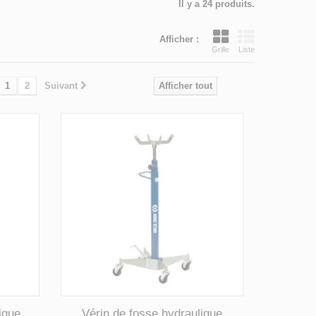
Il y a 24 produits.
Afficher :
Grille
Liste
1
2
Suivant
Afficher tout
ique
Vérin de fosse hydraulique