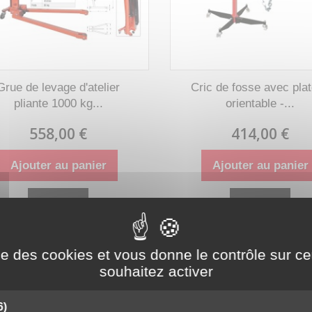
Grue de levage d'atelier
Cric de fosse avec pla
pliante 1000 kg...
orientable -...
558,00 €
414,00 €
Ajouter au panier
Ajouter au panier
Détails
Détails
ise des cookies et vous donne le contrôle sur 
Disponible
Disponible
souhaitez activer
PROMO !
6)