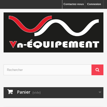
Panneau de gestion des cookies
Contactez-nous
Connexion
Panier
(vide)