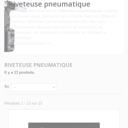
Riveteuse pneumatique
Découvrez notre sélection de
riveteuses pneumatiques
, conçues
pour la pose rapide, précise et sans effort de rivets sur différents
matériaux. Alimentées par un compresseur d'air, elles sont
particulièrement adaptées aux travaux de carrosserie, de
chaudronnerie, de maintenance industrielle, de métallerie et
d'assemblage.
Grâce à leur puissance et...
Détails
RIVETEUSE PNEUMATIQUE
Il y a 13 produits.
Tri
Résultats 1 - 13 sur 13.