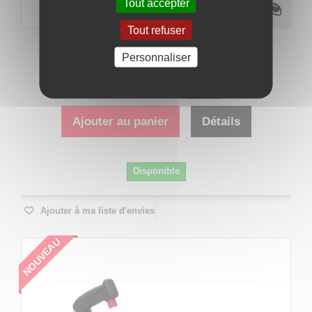
Tout accepter
Tout refuser
Adaptateur de rivet d’insert pour visseuse...
Personnaliser
91,75 €
-5%
96,58 €
Ajouter au panier
Détails
Disponible
Ajouter à ma liste d'envies
NOUVEAU