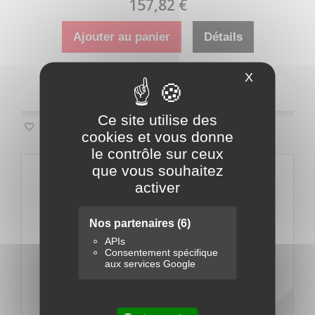
157,82 €
Ajouter au panier
Détails
X
Masquer le
Disponible
Ce site utilise des
Ajouter à ma liste d'envies
cookies et vous donne
le contrôle sur ceux
que vous souhaitez
activer
Nos partenaires
(6)
APIs
Consentement spécifique
aux services Google