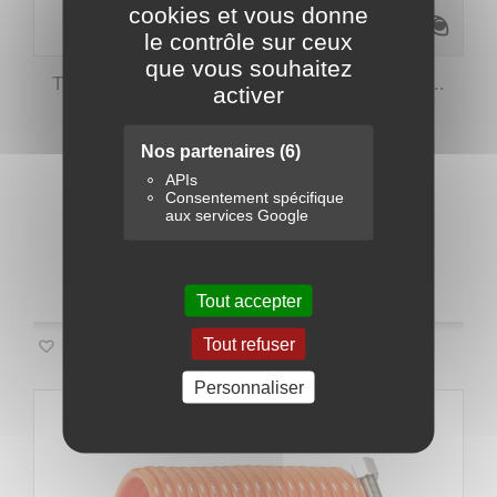
cookies et vous donne
le contrôle sur ceux
que vous souhaitez
Tuyau d'air comprimé caoutchouc - Raccords...
activer
68,40 €
Nos partenaires
(6)
APIs
Consentement spécifique
Ajouter au panier
Détails
aux services Google
Disponible
Tout accepter
Tout refuser
Ajouter à ma liste d'envies
Personnaliser