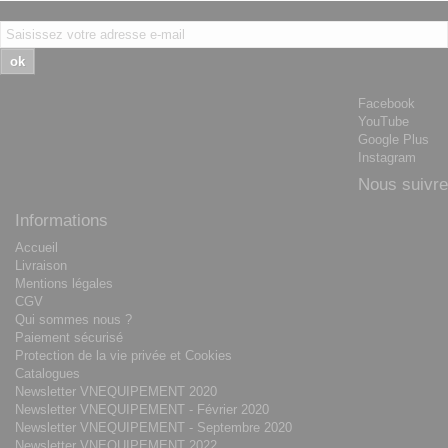
ok
Facebook
YouTube
Google Plus
Instagram
Nous suivre
Informations
Accueil
Livraison
Mentions légales
CGV
Qui sommes nous ?
Paiement sécurisé
Protection de la vie privée et Cookies
Catalogues
Newsletter VNEQUIPEMENT 2020
Newsletter VNEQUIPEMENT - Février 2020
Newsletter VNEQUIPEMENT - Septembre 2020
Newsletter VNEQUIPEMENT 2022