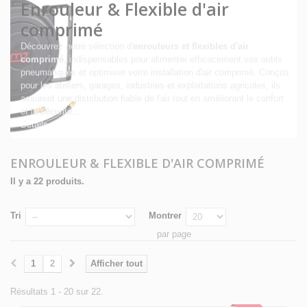
Enrouleur & Flexible d'air
comprimé
Découvrez notre sélection d'
enrouleurs et flexibles d'air
comprimé
, indispensables pour alimenter efficacement vos outils
pneumatiques et optimiser votre installation d'air comprimé. Conçus
pour les ateliers, garages, industries et exploitations agricoles, ils
assurent une distribution fiable de l'air tout en améliorant le confort
et la sécurité...
Détails
ENROULEUR & FLEXIBLE D'AIR COMPRIMÉ
Il y a 22 produits.
Tri
Montrer
par page
1
2
Afficher tout
Résultats 1 - 20 sur 22.