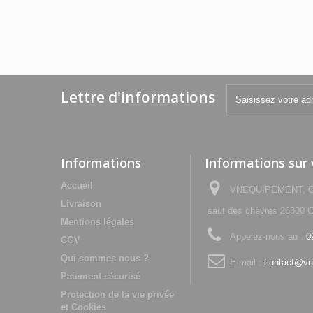
Lettre d'informations
Informations
Informations sur
Accueil
VNEQUIPEMENT, Che
Livraison
saut des chèvres 2630
Mentions légales
Appelez-nous au :
0
CGV
Qui sommes nous ?
E-mail :
contact@vn
Paiement sécurisé
Protection de la vie privée
et Cookies