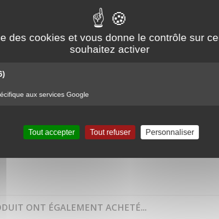
ettant la distribution de gasoil depuis votre cuve de stockage de carburant. Un
ise des cookies et vous donne le contrôle sur 
d cannelé 19mm.
souhaitez activer
6)
cifique aux services Google
Tout accepter
Tout refuser
Personnaliser
N MANUEL ADBLUE
ODUIT ONT ÉGALEMENT ACHETÉ...