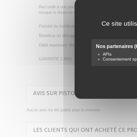
Raccordé à une pompe, le pistolet est un dispositif perm
lorsque le réservoir est plein.
Ce site util
Pistolet de distribution de liquide AdBlue avec raccor
Bénéficie du blocage de la poignée.
Débit maximum: 45L/min
Nos partenaires
(
APIs
GARANTIE 2 ANS
Consentement spé
AVIS SUR PISTOLET DE DISTRIBUTIO
Aucun avis n'a été publié pour le moment.
LES CLIENTS QUI ONT ACHETÉ CE PR