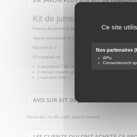
EN SAVOIR PLUS SUR KIT DE JUMELAG
Kit de jumelage pour cuve d
Ce site util
Permet de jumeler 2 réservoir de carburant gasoil fioul GN
Vannes permettant la sélection de la cuve à utiliser.
Raccord en 1"
Nos partenaires
(
Kit composé de :
APIs
Consentement spé
1 raccord en T 90° femelle taraudée 1’’
2 vannes manette plate M/F 1’’
1 mamelon fileté 1’’
AVIS SUR KIT DE JUMELAGE POUR CUV
Aucun avis n'a été publié pour le moment.
LES CLIENTS QUI ONT ACHETÉ CE PR