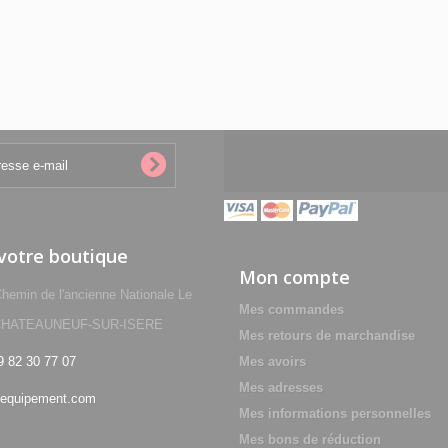
 votre boutique
Mon compte
min de l'ancienne Nationale Le
Mes commandes
0 CHATEAUNEUF-SUR-ISERE
Mes retours de marchandise
9 82 30 77 07
Mes avoirs
Mes adresses
equipement.com
Mes informations personnelles
Mes bons de réduction