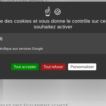
E POUR CUVE GASOIL 1"
e stockage gasoil 1"
ise des cookies et vous donne le contrôle sur 
R.
souhaitez activer
6)
cifique aux services Google
Tout accepter
Tout refuser
Personnaliser
E GASOIL 1"
ODUIT ONT ÉGALEMENT ACHETÉ...