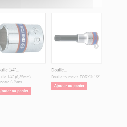
ille 1/4"...
Douille...
Crépine...
uille 1/4" (6,35mm)
Douille tournevis TORX® 1/2"
Crépine lait
andard 6 Pans
Ajouter au panier
Ajouter a
jouter au panier