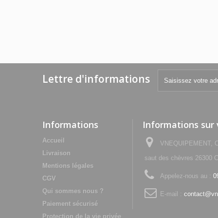
Lettre d'informations
Informations
Informations sur
Accueil
VNEQUIPEMENT, Che
Livraison
saut des chèvres 2630
Mentions légales
Appelez-nous au :
0
CGV
Qui sommes nous ?
E-mail :
contact@vn
Paiement sécurisé
Protection de la vie privée