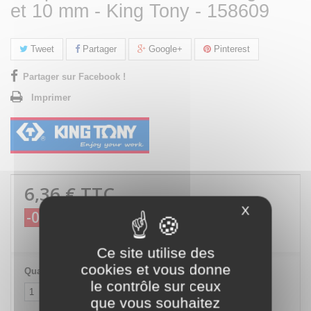
et 10 mm - King Tony - 158609
Tweet
Partager
Google+
Pinterest
Partager sur Facebook !
Imprimer
6,36 €
TTC
X
Masquer le
-0,72 €
7,08 €
TTC
Ce site utilise des
cookies et vous donne
Quantité
le contrôle sur ceux
que vous souhaitez