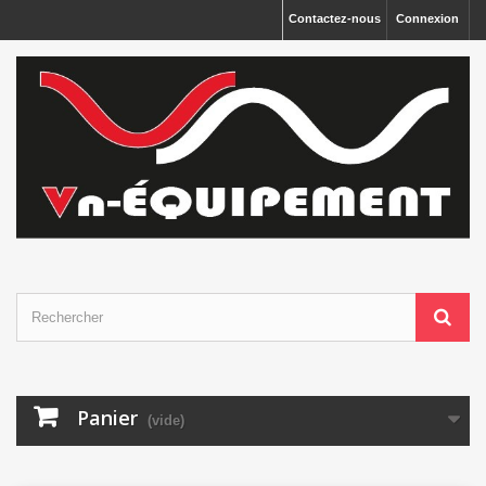
Panneau de gestion des cookies
Contactez-nous
Connexion
Panier
(vide)