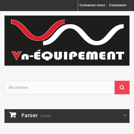
Panneau de gestion des cookies
Contactez-nous
Connexion
Panier
(vide)