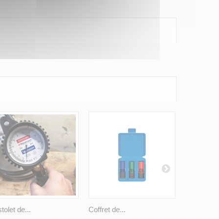
stolet de...
Coffret de...
Nettoyant..