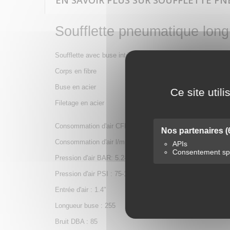
EN SAVOIR PLUS SUR SOUFFLETTE PN
Soufflette pneumatique lon
Soufflette avec buse intégrée
Corps en fibre
Buse en acier
Ce site util
Filetage en acier
Consommation d'air CFM : 1/4" : 13 , 3/8" : 15
Nos partenaires
(
Consommation d'air l/min : 350l/min
APIs
Consentement spé
Pression d'air BAR: 5.2-8.3
Pression d'air PSI : 75-120
Entrée d'air : 1.4"
Longueur buse : 255
Bruit DBA : 85