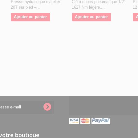
Presse hydraulique d’atelier
Clé à chocs pneumatique 1/2"
Pi
20T sur pied –...
1627 Nm légère,...
12 
Ajouter au panier
Ajouter au panier
A
 votre boutique