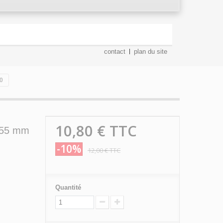
contact
plan du site
10
10,80 €
TTC
 255 mm
-10%
12,00 €
TTC
Quantité