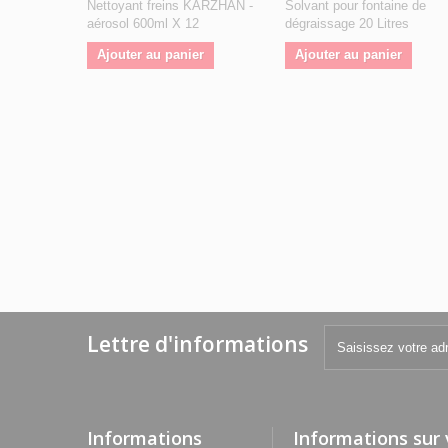
Nettoyant freins KARZHAN -
Solvant pour fontaine de
aérosol 600ml X 12
dégraissage 20 Litres
Ajouter au panier
Ajouter au panier
Lettre d'informations
Informations
Informations sur