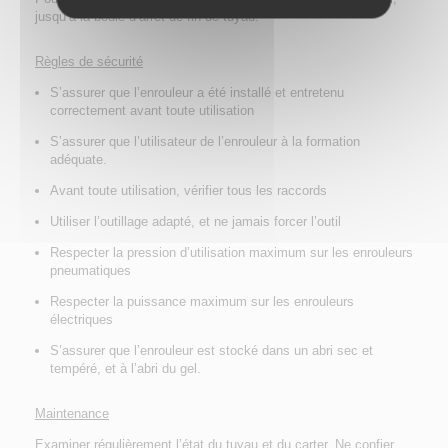
jusqu’à la boule d’arrêt de fin de tuyau.
Règles de sécurité
S’assurer que l’enrouleur a été installé et entretenu
correctement avant toute utilisation
S’assurer que l’utilisateur de l’enrouleur à la formation
adéquate.
Avant toute utilisation, vérifier tous les raccords
Utiliser l’outillage adapté, et ne jamais forcer l’outil
Respecter la pression d’utilisation maximum sur les enrouleurs
pneumatiques
Respecter la puissance maximum sur les enrouleurs
électriques
S’assurer que l’enrouleur est stocké dans un abri sec et
tempéré, et à l’abri du gel.
Maintenance
Examiner régulièrement l’état du tuyau et du carter. Ne confier