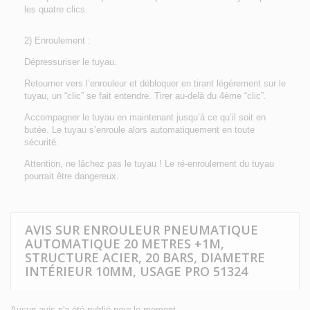
les quatre clics.
2) Enroulement
:
Dépressuriser le tuyau.
Retourner vers l’enrouleur et débloquer en tirant légérement sur le
tuyau, un “clic” se fait entendre. Tirer au-delà du 4ème “clic”.
Accompagner le tuyau en maintenant jusqu’à ce qu’il soit en
butée. Le tuyau s’enroule alors automatiquement en toute
sécurité.
Attention, ne lâchez pas le tuyau ! Le ré-enroulement du tuyau
pourrait être dangereux.
AVIS SUR ENROULEUR PNEUMATIQUE
AUTOMATIQUE 20 METRES +1M,
STRUCTURE ACIER, 20 BARS, DIAMETRE
INTÉRIEUR 10MM, USAGE PRO 51324
Aucun avis n'a été publié pour le moment.