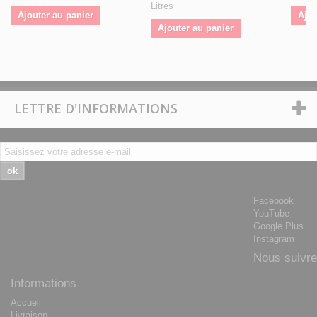
Litres
Ajouter au panier
Ajou
Ajouter au panier
LETTRE D'INFORMATIONS
ok
Facebook
YouTube
Google Plus
Instagram
Nous suivre
Informations
Accueil
Livraison