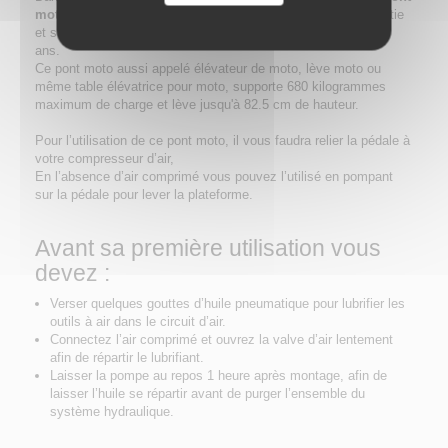
moto
, mais il faut bien le choisir. Pensez à regarder sa garantie
et sa capacité de charge totale. Nous garantissons le nôtre 3
ans.
Ce pont moto aussi appelé élévateur de moto, lève moto ou
même table élévatrice pour moto, supporte 680 kilogrammes
maximum de charge et lève jusqu'à 82.5 cm de hauteur.
Pour l’utilisation de ce pont moto, il vous faudra relier la pédale à
votre compresseur d’air,
En l’absence d’air comprimé vous pouvez l’utilisé en pompant
sur la pédale pour lever la plateforme.
Avant sa première utilisation vous
devez :
Verser quelques gouttes d’huile pneumatique pour lubrifier les
outils à air dans le circuit d’air.
Connectez l’air comprimé et ouvrez la valve d’air lentement
afin de répartir le lubrifiant.
Laisser la pompe au repos 1 heure après montage, afin de
laisser l’huile se répartir avant de purger l’ensemble du
système hydraulique.