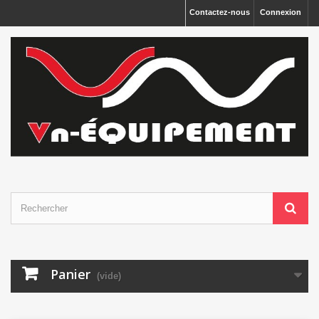
Panneau de gestion des cookies
Contactez-nous
Connexion
Panier
(vide)