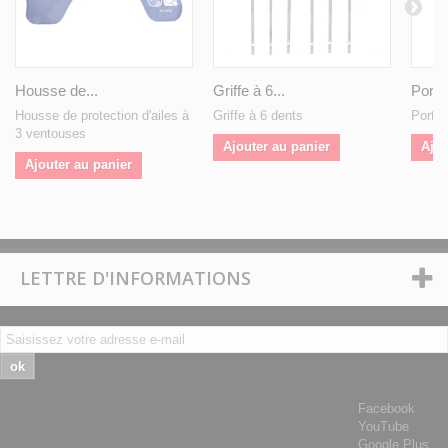
Housse de...
Griffe à 6...
Porte-
Housse de protection d'ailes à
Griffe à 6 dents
Porte-
3 ventouses
Ajouter au panier
Ajou
Ajouter au panier
LETTRE D'INFORMATIONS
ok
Facebook
YouTube
Google Plus