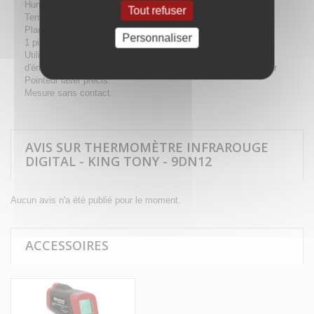
Humidité : 80% RH
Tout refuser
Température de fonctionnement : 0~50° C
Plage de températures : -30 à 550°C (-22 à 1022°F)
Personnaliser
1 pile de 9V (inclue).
Utilisation sûre et simple grâce à ses 4 boutons : sélecteur
d'émissivité 0.85 / 0.90 / 0.95, sélecteur °C / °F, pointeur laser
Pointeur laser précis.
Mesure sans contact.
AVIS SUR THERMOMÈTRE INFRAROUGE
DIGITAL - KING TONY - 9DN12
Aucun avis n'a été publié pour le moment.
ACCESSOIRES