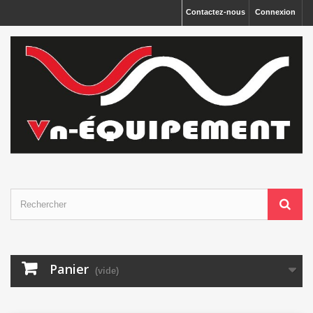
Panneau de gestion des cookies
Contactez-nous
Connexion
Panier
(vide)