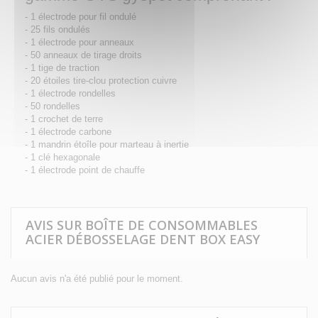
- 1 électrode pour fil ondulé
- 25 fils ondulés
- 1 électrode pour anneaux
- 50 anneaux de tirage droits
- 1 tige de traction
- 20 étoiles tire-clou protection cuivre
- 1 électrode rondelles
- 50 rondelles
- 1 crochet de terre
- 1 électrode carbone
- 1 mandrin étoîle pour marteau à inertie
- 1 clé hexagonale
- 1 électrode point de chauffe
AVIS SUR BOÎTE DE CONSOMMABLES
ACIER DÉBOSSELAGE DENT BOX EASY
Aucun avis n'a été publié pour le moment.