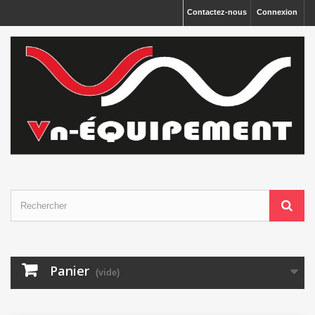
Panneau de gestion des cookies
Contactez-nous
Connexion
Panier
(vide)