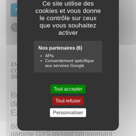
Ce site utilise des
cookies et vous donne
Ajouter au panier
le contrôle sur ceux
que vous souhaitez
Ajouter à ma liste d'envies
activer
Nos partenaires
(6)
APIs
Consentement spécifique
EN SAVOIR PLUS SUR BOÎTE DE
aux services Google
CONSOMMABLES ACIER DÉBOSSELAGE
DENT BOX EASY
Tout accepter
Boîte de consommables acier
Tout refuser
débosselage DENT BOX
EASY
Personnaliser
Boîte de consommables acier pour
gamme GYS gyspot comprenant :