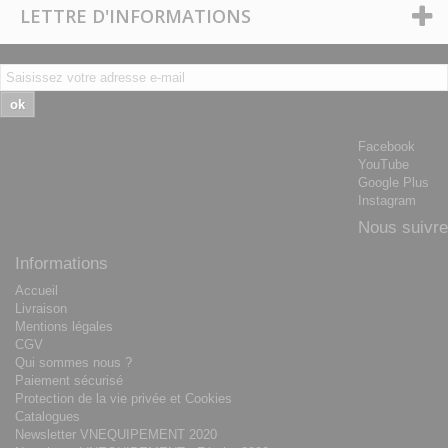
LETTRE D'INFORMATIONS
ok
Facebook
YouTube
Google Plus
Instagram
Nous suivre
Informations
Accueil
Livraison
Mentions légales
CGV
Qui sommes nous ?
Paiement sécurisé
Protection de la vie privée et Cookies
Catalogues
Newsletter VNEQUIPEMENT 2020