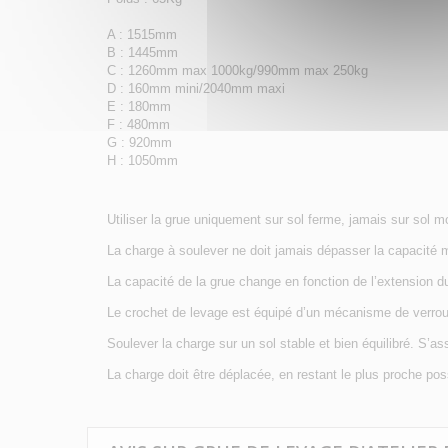
A : 1515mm
B : 1445mm
C : 1260mm max 1000kg/990mm max 250kg
D : 160mm mini/2040mm maxi
E : 180mm
F : 480mm
G : 920mm
H : 1050mm
Utiliser la grue uniquement sur sol ferme, jamais sur sol m
La charge à soulever ne doit jamais dépasser la capacité 
La capacité de la grue change en fonction de l’extension d
Le crochet de levage est équipé d’un mécanisme de verrouil
Soulever la charge sur un sol stable et bien équilibré. S’ass
La charge doit être déplacée, en restant le plus proche pos