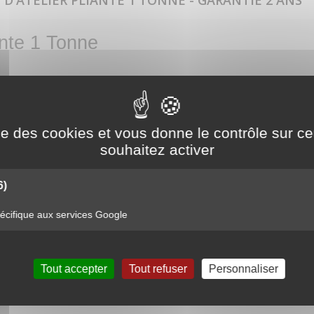
 D'ATELIER PLIANTE 1 TONNE - GARANTIE 2 ANS
ante 1 Tonne
ise des cookies et vous donne le contrôle sur 
souhaitez activer
pliante 1 tonne :
6)
cifique aux services Google
Tout accepter
Tout refuser
Personnaliser