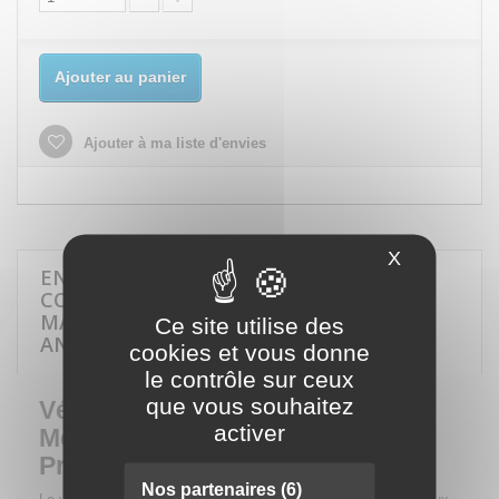
Ajouter au panier
Ajouter à ma liste d'envies
X
Masquer le
EN SAVOIR PLUS SUR VÉRIN DE FOSSE
COMPAC 525 KG - SÉCURITÉ ET
MANIABILITÉ OPTIMALES GARANTIE 5
Ce site utilise des
ANS
cookies et vous donne
le contrôle sur ceux
que vous souhaitez
Vérin de Fosse Compac 525 kg -
activer
Mobilité et Sécurité pour les
Professionnels de l'Automobile
Nos partenaires
(6)