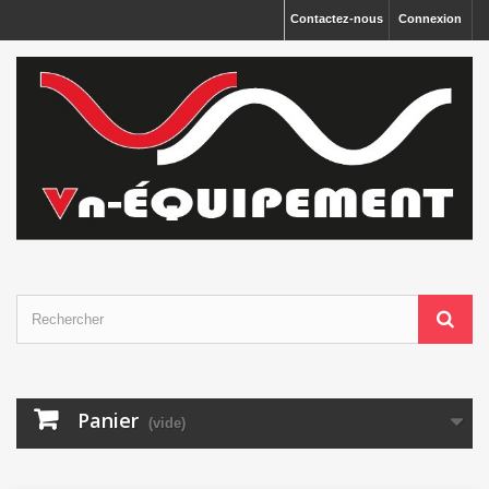
Panneau de gestion des cookies
Contactez-nous
Connexion
Panier
(vide)