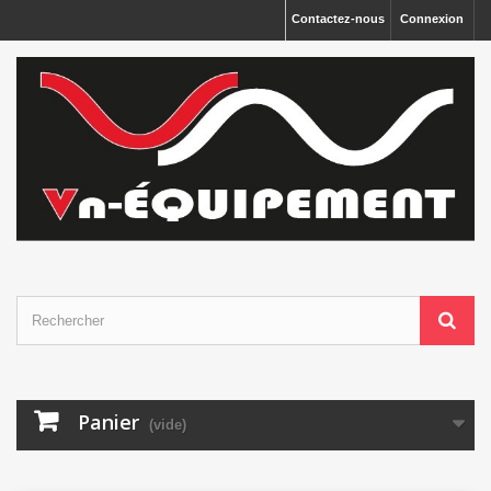
Panneau de gestion des cookies
Contactez-nous
Connexion
Panier
(vide)