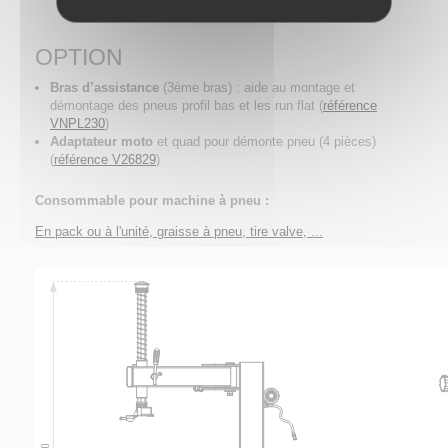
OPTION
Bras d’assistance
(3ème bras) : aide au montage et
démontage des pneus profil bas et les run flat (
référence
VNPL230
)
Adaptateur moto
et quad pour démonte pneu (4 pièces)
(
référence
V26829
)
Consommable pour machine à pneu :
En pack ou à l'unité, graisse à pneu, tire valve, ...