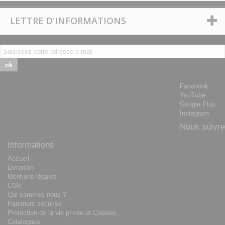
LETTRE D'INFORMATIONS
ok
Facebook
YouTube
Google Plus
Instagram
Nous suivre
Informations
Accueil
Livraison
Mentions légales
CGV
Qui sommes nous ?
Paiement sécurisé
Protection de la vie privée et Cookies
Catalogues