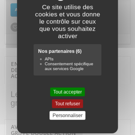
Ce site utilise des
Ajouter au panier
cookies et vous donne
le contrôle sur ceux
que vous souhaitez
Ajouter à ma liste d'envies
activer
Nos partenaires
(6)
APIs
EN SAVOIR PLUS SUR LEVIER DE
Consentement spécifique
aux services Google
DEBOSSELAGE AVEC GRIFFE DOUBLE
ACTION
Tout accepter
Levier de débosselage avec
griffe double action
Tout refuser
Personnaliser
AVIS SUR LEVIER DE DEBOSSELAGE AVEC
GRIFFE DOUBLE ACTION