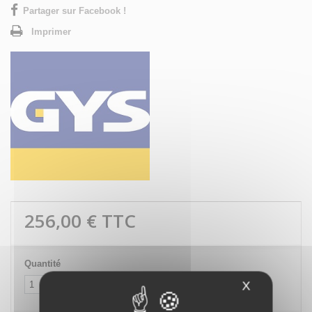
Partager sur Facebook !
Imprimer
256,00 €
TTC
Quantité
X
Masquer le