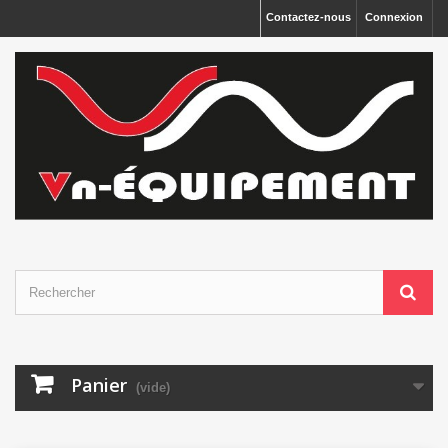
Panneau de gestion des cookies
Contactez-nous
Connexion
Panier
(vide)