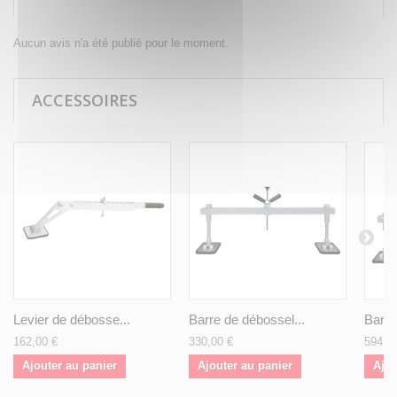
Aucun avis n'a été publié pour le moment.
ACCESSOIRES
Levier de débosse...
Barre de débossel...
Barre 
162,00 €
330,00 €
594,0
Ajouter au panier
Ajouter au panier
Ajou