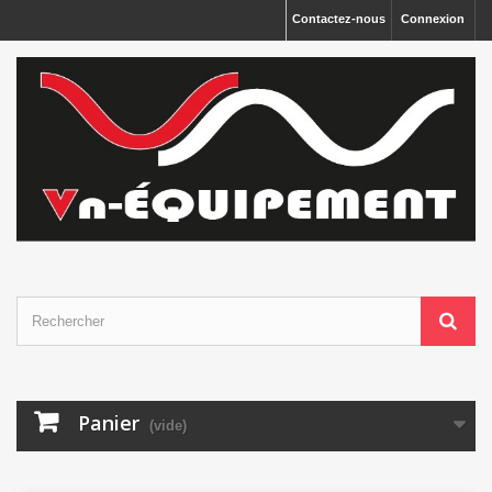
Panneau de gestion des cookies
Contactez-nous
Connexion
Panier
(vide)