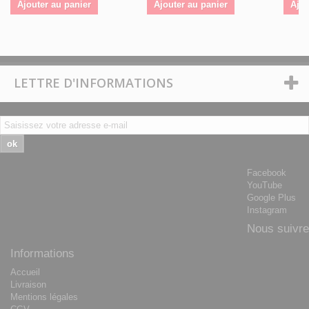
Ajouter au panier
Ajouter au panier
Ajou
LETTRE D'INFORMATIONS
ok
Facebook
YouTube
Google Plus
Instagram
Nous suivre
Informations
Accueil
Livraison
Mentions légales