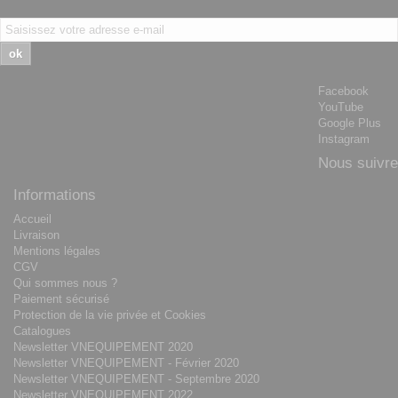
ok
Facebook
YouTube
Google Plus
Instagram
Nous suivre
Informations
Accueil
Livraison
Mentions légales
CGV
Qui sommes nous ?
Paiement sécurisé
Protection de la vie privée et Cookies
Catalogues
Newsletter VNEQUIPEMENT 2020
Newsletter VNEQUIPEMENT - Février 2020
Newsletter VNEQUIPEMENT - Septembre 2020
Newsletter VNEQUIPEMENT 2022