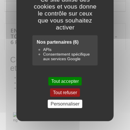
cookies et vous donne
le contrôle sur ceux
que vous souhaitez
activer
EN SAVOIR PLUS SUR COFFRET DE
TOURNEVIS À FRAPPER ET ACCESSOIRES -
6 PIÈCES
Nos partenaires
(6)
APIs
Consentement spécifique
Coffret de tournevis à frapper
aux services Google
et accessoires - 6 pièces
Coffret métallique Embouts tournevis 5/16"
Tout accepter
844112FR
814111F
Tout refuser
Personnaliser
Série
Contenu