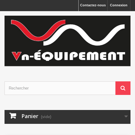
Panneau de gestion des cookies
Contactez-nous
Connexion
Panier
(vide)