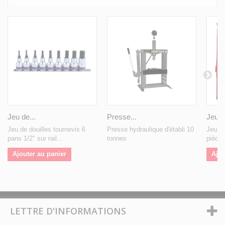
Jeu de...
Presse...
Jeu d
Jeu de douilles tournevis 6
Presse hydraulique d'établi 10
Jeu de
pans 1/2" sur rail...
tonnes
pièce
Ajouter au panier
Ajou
LETTRE D'INFORMATIONS