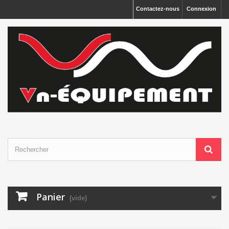
Panneau de gestion des cookies
Contactez-nous
Connexion
Panier
(vide)