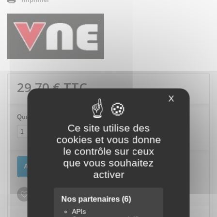
29,70 €
TTC
X
Masquer le
Quantité
Ce site utilise des
cookies et vous donne
le contrôle sur ceux
que vous souhaitez
Ajouter au panier
activer
Ajouter à ma liste d'envies
Nos partenaires
(6)
APIs