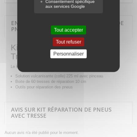
Consentement spécifique
aux services Google
EN SAVOIR PLUS SUR KIT RÉPARATION DE
PNEUS AVEC TRESSE
Tout accepter
Tout refuser
Kit réparation de pneus avec
Personnaliser
Tresse
Le kit contient :
Solution vulcanisante (colle) 225 ml avec pinceau
Boite de 60 tresses de réparation 10 cm
Outils pour réparation des pneus
AVIS SUR KIT RÉPARATION DE PNEUS
AVEC TRESSE
Aucun avis n'a été publié pour le moment.