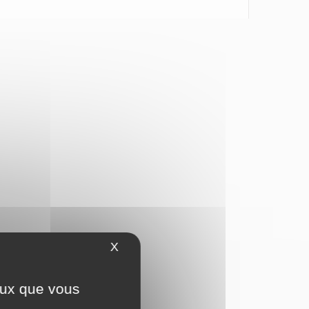
X
Masquer le bandeau des cookies
ceux que vous