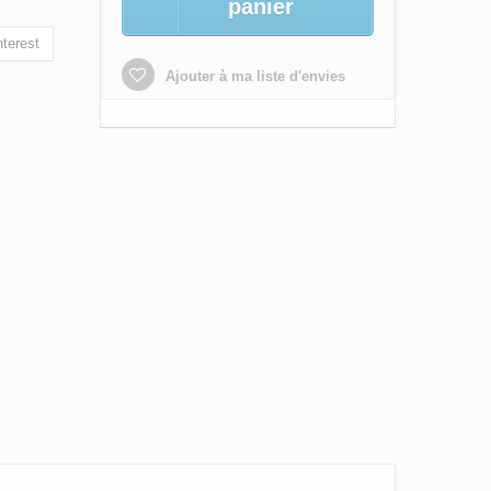
panier
terest
Ajouter à ma liste d'envies