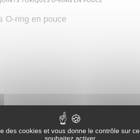
 JOINTS TORIQUES O-RING EN POUCE
es O-ring en pouce
ise des cookies et vous donne le contrôle sur 
souhaitez activer