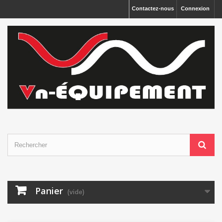
Panneau de gestion des cookies
Contactez-nous
Connexion
Panier
(vide)