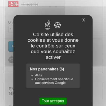
-5%
171,60 €
TTC
X
Masquer le
Quantité
Ce site utilise des
cookies et vous donne
le contrôle sur ceux
Ajouter au panier
que vous souhaitez
activer
Ajouter à ma liste d'envies
Nos partenaires
(6)
APIs
Consentement spécifique
aux services Google
EN SAVOIR PLUS SUR PISTOLET DE
NETTOYAGE M7
Tout accepter