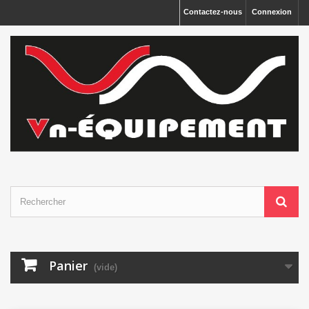
Panneau de gestion des cookies
Contactez-nous
Connexion
Panier
(vide)