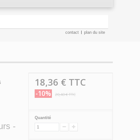
contact
plan du site
18,36 €
TTC
s
-10%
20,40 €
TTC
Quantité
urs -