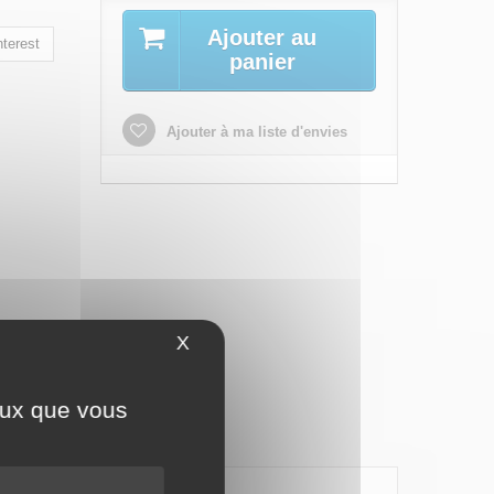
Ajouter au
terest
panier
Ajouter à ma liste d'envies
X
Masquer le bandeau des cookies
ceux que vous