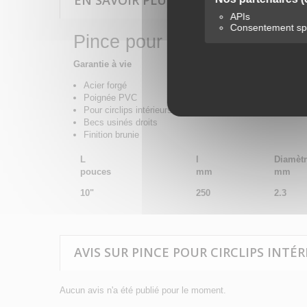
EN SAVOIR PLUS SUR PINCE POUR CIRC
APIs
Consentement spé
Pince pour circlips intérieur
Garantie à vie
Acier forgé
Poignée PVC
Pour circlips intérieurs
Becs usinés droits
Finition brunie
L
l
Diamètr
pouces
mm
mm
10"
250
2.3
AVIS SUR PINCE POUR CIRCLIPS INTÉR
Aucun avis n'a été publié pour le moment.