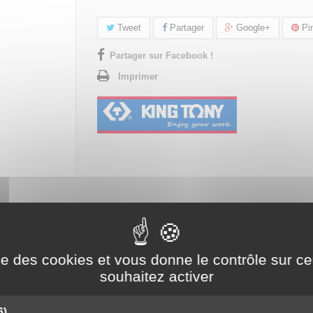
Tweet
Partager
Google+
Pin
Partager sur Facebook !
Imprimer
ise des cookies et vous donne le contrôle sur 
souhaitez activer
6)