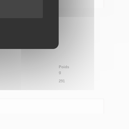
Poids
g
291