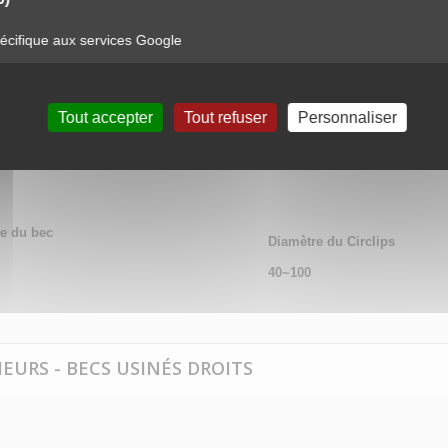
LIPS INTÉRIEURS - BECS USINÉS DROITS
cifique aux services Google
s - Becs usinés droits
Tout accepter
Tout refuser
Personnaliser
e du bec
Diamètre du Circlips
40~100
IEURS - BECS USINÉS DROITS