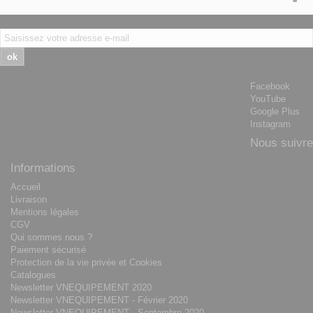
ok
Facebook
YouTube
Google Plus
Instagram
Nous suivre
Informations
Accueil
Livraison
Mentions légales
CGV
Qui sommes nous ?
Paiement sécurisé
Protection de la vie privée et Cookies
Catalogues
Newsletter VNEQUIPEMENT 2020
Newsletter VNEQUIPEMENT - Février 2020
Newsletter VNEQUIPEMENT - Septembre 2020