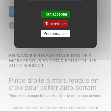
Ajouter au panier
Tout accepter
Tout refuser
Ajouter à ma liste d'envies
Personnaliser
EN SAVOIR PLUS SUR PINCE DROITE À
MORS FENDUS EN CROIX POUR COLLIER
AUTO-SERRANT
Pince droite à mors fendus en
croix pour collier auto-serrant
Pince
droite à mors fendus
en croix pour
collier auto-serrant
Modèle universelle et spécialement pour les colliers "Corbin"