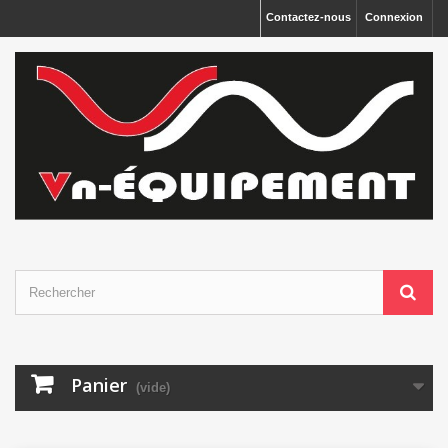
Panneau de gestion des cookies
Contactez-nous
Connexion
Panier
(vide)