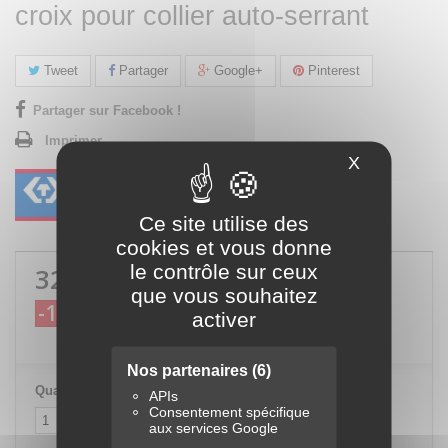
croix pour collier auto-serrant
Tweet
Partager
Google+
Pinterest
Partager sur Facebook !
Imprimer
X
Masquer le
Ce site utilise des
cookies et vous donne
le contrôle sur ceux
32,71 €
TTC
que vous souhaitez
-10%
36,35 €
TTC
activer
Nos partenaires
(6)
Quantité
APIs
Consentement spécifique
aux services Google