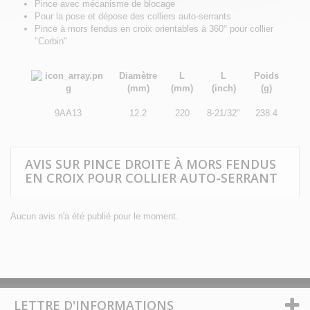
Pince avec mécanisme de blocage
Pour la pose et dépose des colliers auto-serrants
Pince à mors fendus en croix orientables à 360° pour collier
"Corbin"
Diamètre
L
L
Poids
(mm)
(mm)
(inch)
(g)
9AA13
12.2
220
8-21/32"
238.4
AVIS SUR PINCE DROITE À MORS FENDUS
EN CROIX POUR COLLIER AUTO-SERRANT
Aucun avis n'a été publié pour le moment.
LETTRE D'INFORMATIONS