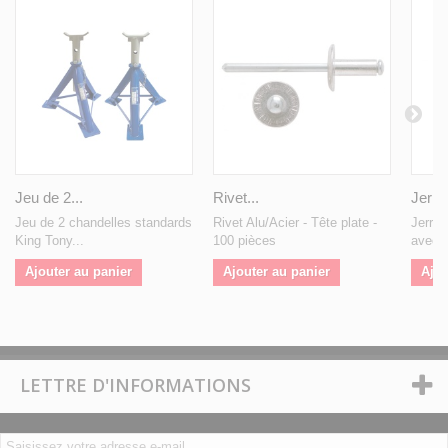
Jeu de 2...
Rivet...
Jerric
Jeu de 2 chandelles standards
Rivet Alu/Acier - Tête plate -
Jerric
King Tony...
100 pièces
avec b
Ajouter au panier
Ajouter au panier
Ajou
LETTRE D'INFORMATIONS