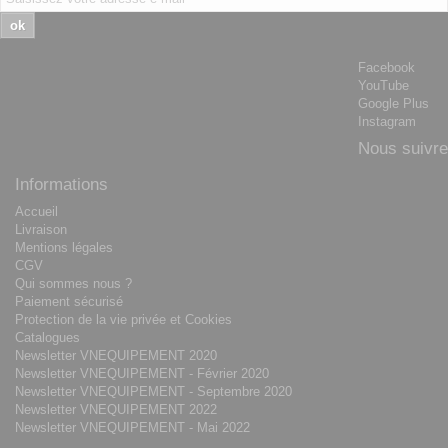
ok
Facebook
YouTube
Google Plus
Instagram
Nous suivre
Informations
Accueil
Livraison
Mentions légales
CGV
Qui sommes nous ?
Paiement sécurisé
Protection de la vie privée et Cookies
Catalogues
Newsletter VNEQUIPEMENT 2020
Newsletter VNEQUIPEMENT - Février 2020
Newsletter VNEQUIPEMENT - Septembre 2020
Newsletter VNEQUIPEMENT 2022
Newsletter VNEQUIPEMENT - Mai 2022