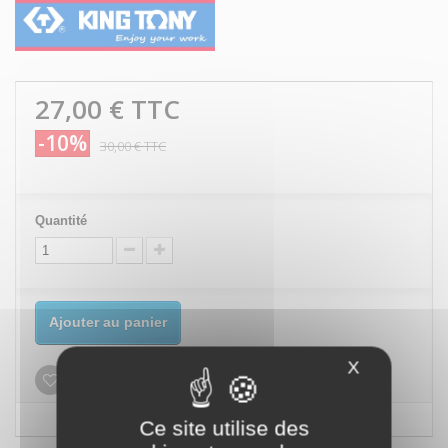
27,00 €
TTC
-10%
30,00 €
TTC
Quantité
Ajouter au panier
X
Masquer le
Ajouter à ma liste d'envies
Ce site utilise des