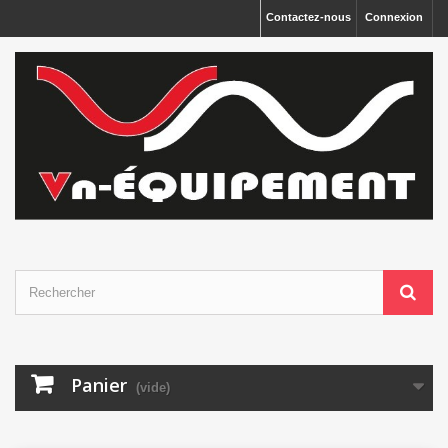
Panneau de gestion des cookies
Contactez-nous
Connexion
Panier
(vide)