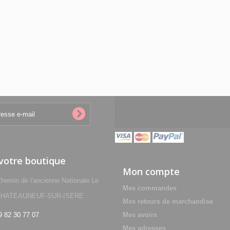
 votre boutique
Mon compte
min de l'ancienne Nationale Le
Mes commandes
0 CHATEAUNEUF-SUR-ISERE
Mes retours de marchandise
9 82 30 77 07
Mes avoirs
Mes adresses