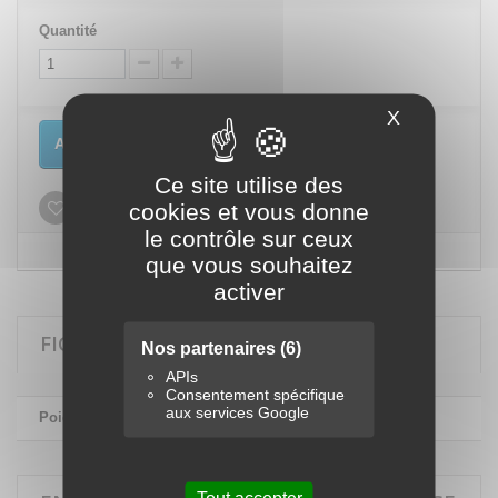
Quantité
X
Masquer le
Ajouter au panier
Ce site utilise des
cookies et vous donne
Ajouter à ma liste d'envies
le contrôle sur ceux
que vous souhaitez
activer
FICHE TECHNIQUE
Nos partenaires
(6)
APIs
Consentement spécifique
aux services Google
Poids
3.48
Tout accepter