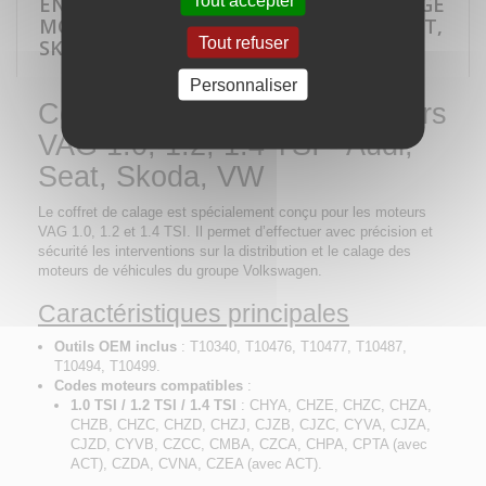
EN SAVOIR PLUS SUR COFFRET DE CALAGE
MOTEUR VAG 1.0, 1.2, 1.4 TSI - AUDI, SEAT,
Tout refuser
SKODA, VW
Personnaliser
Coffret de calage pour moteurs
VAG 1.0, 1.2, 1.4 TSI - Audi,
Seat, Skoda, VW
Le coffret de calage est spécialement conçu pour les moteurs
VAG 1.0, 1.2 et 1.4 TSI. Il permet d’effectuer avec précision et
sécurité les interventions sur la distribution et le calage des
moteurs de véhicules du groupe Volkswagen.
Caractéristiques principales
Outils OEM inclus
: T10340, T10476, T10477, T10487,
T10494, T10499.
Codes moteurs compatibles
:
1.0 TSI / 1.2 TSI / 1.4 TSI
: CHYA, CHZE, CHZC, CHZA,
CHZB, CHZC, CHZD, CHZJ, CJZB, CJZC, CYVA, CJZA,
CJZD, CYVB, CZCC, CMBA, CZCA, CHPA, CPTA (avec
ACT), CZDA, CVNA, CZEA (avec ACT).