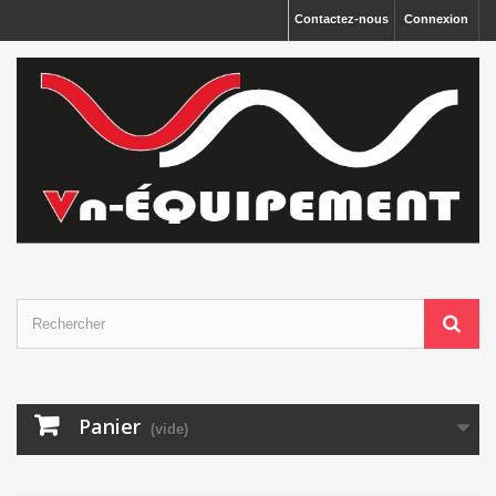
Panneau de gestion des cookies
Contactez-nous
Connexion
Panier
(vide)