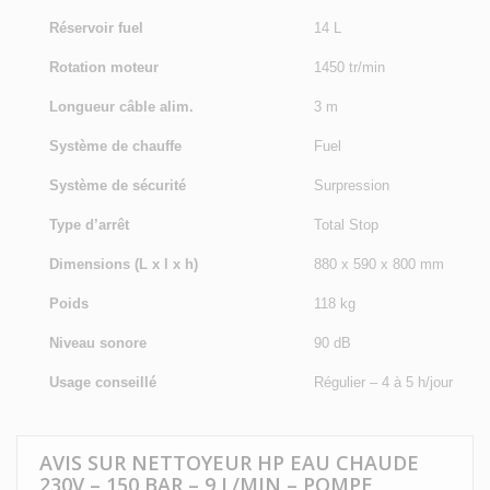
Réservoir fuel
14 L
Rotation moteur
1450 tr/min
Longueur câble alim.
3 m
Système de chauffe
Fuel
Système de sécurité
Surpression
Type d’arrêt
Total Stop
Dimensions (L x l x h)
880 x 590 x 800 mm
Poids
118 kg
Niveau sonore
90 dB
Usage conseillé
Régulier – 4 à 5 h/jour
AVIS SUR NETTOYEUR HP EAU CHAUDE
230V – 150 BAR – 9 L/MIN – POMPE