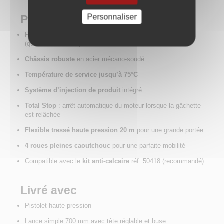
Personnaliser
Points forts
Pompe radiale à vilebrequin avec
pistons céramiques
(qualité industrielle)
Châssis robuste
en acier mécano-soudé
Température de service jusqu’à 75°C
Système d’injection de produit
intégré
Total Stop
: arrêt automatique du moteur lorsque la gâchette
est relâchée
Flexible tressé haute pression 20 m
pour une grande portée
4 roues pleines caoutchouc
pour une parfaite mobilité
Compatible avec le
kit anti-calcaire
réf. 50418 (recommandé)
Livré avec
Pistolet haute pression
Lance simple 700 mm avec tête réglable et buse