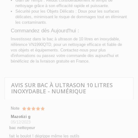
Gain de Temps
: Réduit considérablement le temps de
nettoyage grâce à son efficacité rapide et puissante.
Sécurité pour les Objets Délicats
: Doux pour les surfaces
délicates, minimisant le risque de dommages tout en éliminant
les contaminants.
Commandez dès Aujourd'hui :
Investissez dans le bac à ultrason de 10 litres en inoxydable,
référence VN1990QTD, pour un nettoyage efficace et fiable de
vos objets et équipements. Contactez-nous pour plus
d'informations ou passez votre commande dès aujourd'hui et
bénéficiez de la livraison gratuite en France.
AVIS SUR BAC À ULTRASON 10 LITRES
INOXYDABLE - NUMÉRIQUE
Note
Mazotizi g
05/12/2023
bac nettoyeur
fait le boulot ! dégrippe même les outils