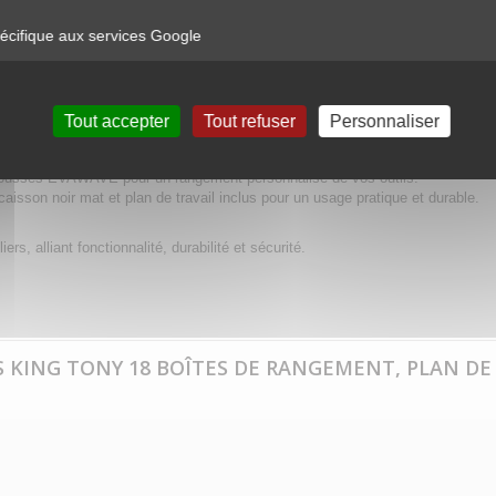
ER 9 TIROIRS KING TONY 18 BOÎTES DE RANGEMEN
EVAWAVE
cifique aux services Google
tes de Rangement, Poubelles et Plan de Travail Inclus – Sécurisé et Co
sécurité pour éviter les ouvertures accidentelles et fermeture à clé pour une 
Tout accepter
Tout refuser
Personnaliser
eture fluides des tiroirs, même en cas de charge lourde.
et poubelles pour une organisation optimale.
 mousses EVAWAVE pour un rangement personnalisé de vos outils.
caisson noir mat et plan de travail inclus pour un usage pratique et durable.
ers, alliant fonctionnalité, durabilité et sécurité.
RS KING TONY 18 BOÎTES DE RANGEMENT, PLAN DE 