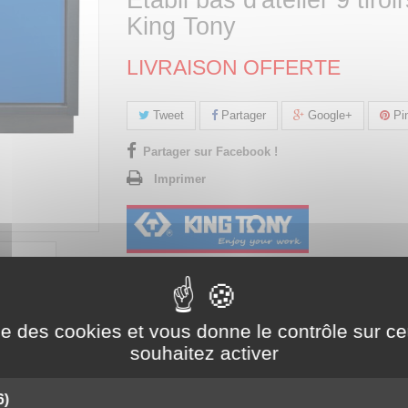
Etabli bas d'atelier 9 tiroi
King Tony
LIVRAISON OFFERTE
Tweet
Partager
Google+
Pin
Partager sur Facebook !
Imprimer
ise des cookies et vous donne le contrôle sur 
souhaitez activer
6)