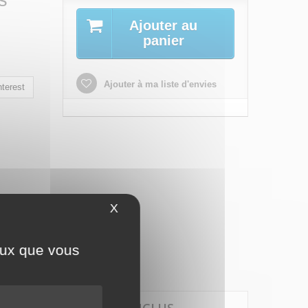
rs
Ajouter au
panier
Ajouter à ma liste d'envies
terest
X
Masquer le bandeau des cookies
ceux que vous