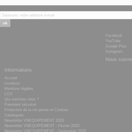
ok
Facebook
YouTube
Google Plus
Instagram
Nous suivre
Informations
Accueil
Livraison
Mentions légales
CGV
Qui sommes nous ?
Paiement sécurisé
Protection de la vie privée et Cookies
Catalogues
Newsletter VNEQUIPEMENT 2020
Newsletter VNEQUIPEMENT - Février 2020
Newsletter VNEQUIPEMENT - Septembre 2020