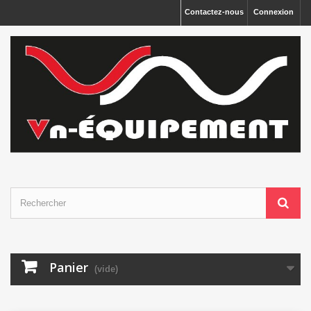
Panneau de gestion des cookies
Contactez-nous
Connexion
Panier
(vide)