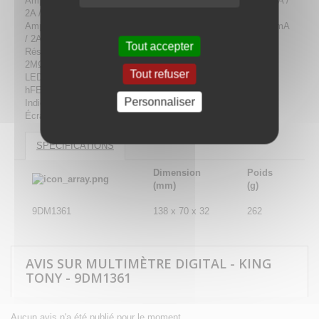
Ampèremètre continu (0.1uA ~0.01A) : 200uA / 2000uA / 20mA /
2A / 10A
Ampèremètre alternatif (0.1uA ~0.01A) : 200uA / 2000uA / 20mA
/ 2A / 10A
Tout accepter
Résistance (0.1Ω ~ 0.01MΩ) : 200Ω / 2kΩ / 20kΩ / 200kΩ /
2MΩ / 20MΩ
Tout refuser
LED de test
hFE (NPN,PNP)
Personnaliser
Indicateur de batterie de faible
Écran LCD
SPECIFICATIONS
Dimension
Poids
(mm)
(g)
9DM1361
138 x 70 x 32
262
AVIS SUR MULTIMÈTRE DIGITAL - KING
TONY - 9DM1361
Aucun avis n'a été publié pour le moment.