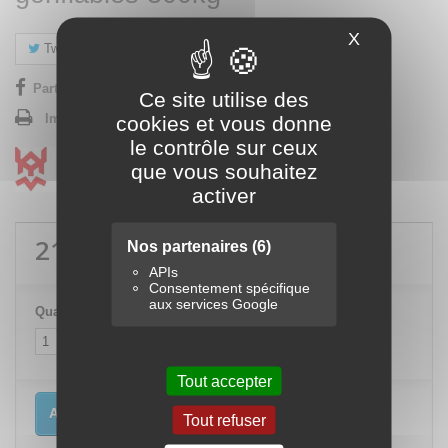
X
Masquer le
Tweet
Partager
Google+
Pinterest
Partager sur Facebook !
Ce site utilise des
Imprimer
cookies et vous donne
le contrôle sur ceux
que vous souhaitez
activer
210,00 €
TTC
Nos partenaires
(6)
APIs
Consentement spécifique
aux services Google
Quantité
Tout accepter
Ajouter au panier
Tout refuser