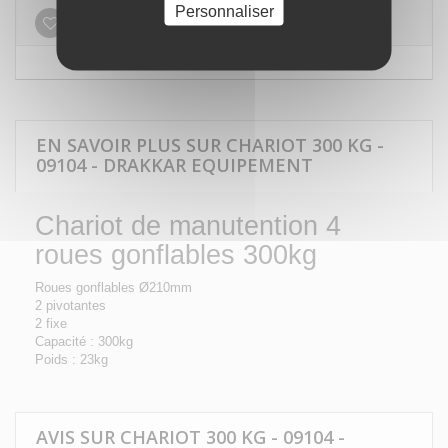
Personnaliser
Ajouter à ma liste d'envies
EN SAVOIR PLUS SUR CHARIOT 300 KG -
09104 - DRAKKAR EQUIPEMENT
Chariot de manutention 4
roues gonflables 300kg
Roues gonflables Ø210mm
2 pivotantes
2 fixe
Capacité : 300kg
Poids : 23kg
AVIS SUR CHARIOT 300 KG - 09104 -