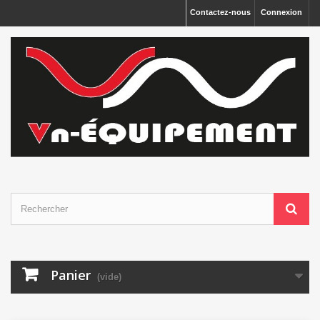
Panneau de gestion des cookies
Contactez-nous
Connexion
Panier
(vide)