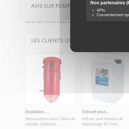
Nos partenaires
(
AVIS SUR POMPE POUR FONTAINE DE 
APIs
Consentement spé
Aucun avis n'a été publié pour le moment.
LES CLIENTS QUI ONT ACHETÉ CE PR
Aspiration...
Solvant pour...
Dépoussiéreur pour Cabine de
Solvant pour fontaine de
sablage, Sableuse,...
dégraissage 20 Litres