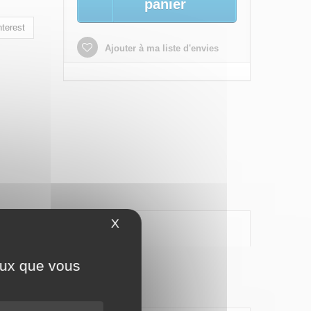
panier
terest
Ajouter à ma liste d'envies
X
Masquer le bandeau des cookies
ceux que vous