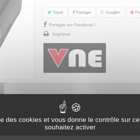
Tweet
Partager
Google+
Pin
Partager sur Facebook !
Imprimer
NTAINE DE NETTOYAGE 75 LITRES
ise des cookies et vous donne le contrôle sur 
oyage 75 litres
souhaitez activer