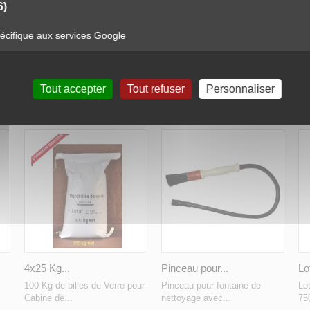
6)
NETTOYAGE 75 LITRES
cifique aux services Google
Tout accepter
Tout refuser
Personnaliser
ODUIT ONT ÉGALEMENT ACHETÉ...
4x25 Kg...
Pinceau pour...
Lo
100 Kg de billes de Verre pour
Pinceau pour fontaine de
Lo
Cabine de...
nettoyage avec...
75