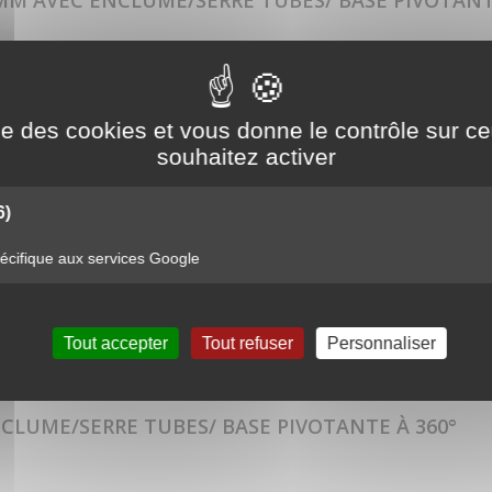
0MM AVEC ENCLUME/SERRE TUBES/ BASE PIVOTANT
ume/serre tubes/ base pivotante à 3
ise des cookies et vous donne le contrôle sur 
souhaitez activer
6)
cifique aux services Google
Tout accepter
Tout refuser
Personnaliser
NCLUME/SERRE TUBES/ BASE PIVOTANTE À 360°