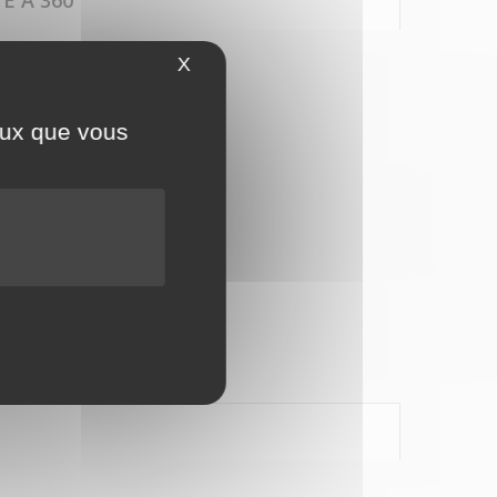
E À 360°
60°
X
Masquer le bandeau des cookies
ceux que vous