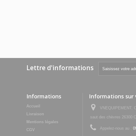
Lettre d'informations
Informations
Informations sur
Accueil
VNEQUIPEMENT, Che
Livraison
saut des chèvres 2630
Mentions légales
Appelez-nous au :
0
CGV