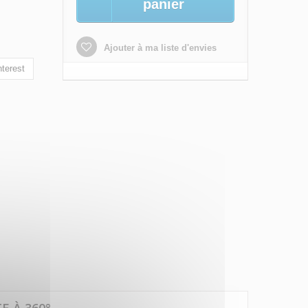
panier
Ajouter à ma liste d'envies
terest