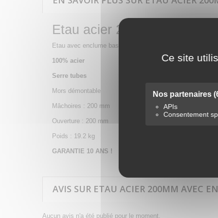
EN SAVOIR PLUS SUR ETAU ACIER 20
Etau acier 200mm avec encl
Etau avec enclume base pivotante à 306°
Ce site util
100% acier
Serre tubes
Mors démontable
Nos partenaires
(
Mâchoires : 200 mm
APIs
Consentement spé
Ouverture : 200 mm
Poids : 19.2 kg
GARANTIE 10 ANS !
AVIS SUR ETAU ACIER 200MM AVEC E
Aucun avis n'a été publié pour le moment.