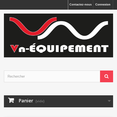
Panneau de gestion des cookies
Contactez-nous
Connexion
Panier
(vide)