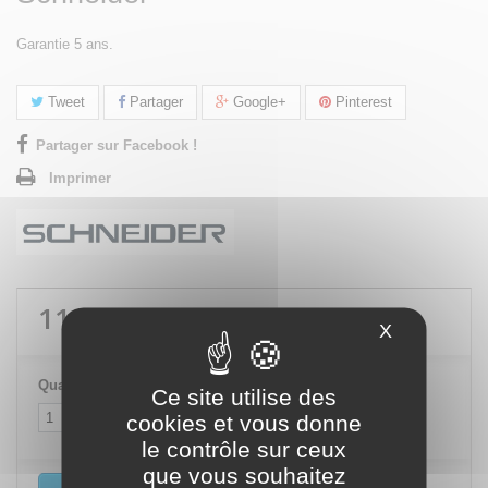
Garantie 5 ans.
Tweet
Partager
Google+
Pinterest
Partager sur Facebook !
Imprimer
118,80 €
TTC
X
Masquer le
Quantité
Ce site utilise des
cookies et vous donne
le contrôle sur ceux
que vous souhaitez