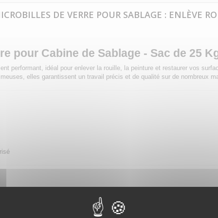
MICROBILLES DE VERRE POUR SABLAGE : ENLÈVE RO
erre pour Cabine de Sablage - Sac de 25 K
nt performant, idéal pour enlever la rouille, la peinture et restaurer vos surf
euses, elles garantissent un travail précis et de qualité sur de nombreux ma
risé
icrobille de verre ne s'agglomère pas, garantissant un flux constant dans vo
usieurs fois, entre
5 et 10 cycles
en fonction de la pression appliquée et de la 
 plastiques et autres matériaux sensibles sans causer de dommages.
 régulier et une finition impeccable.