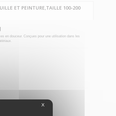
UILLE ET PEINTURE,TAILLE 100-200
g
aces en douceur. Conçues pour une utilisation dans les
tériaux.
tre équipement.
X
Masquer le bandeau des cookies
surface traitée.