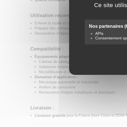
Ce site util
Utilisation recommandée :
Enlever la rouille et la peinture des pièces mécaniques, 
Nos partenaires
(
Préparer des surfaces avant peinture ou traitement.
APIs
Restauration d’objets anciens, composants métalliques o
Consentement spé
Compatibilité :
Équipements adaptés :
Cabines de sablage fixes ou sur pied
Sableuses mobiles
Microbilleuses et aérogommeuses
Domaines d’application :
Mécanique automobile et industrielle
Ateliers de carrosserie
Restauration d'objets métalliques et plastiques
Livraison :
Livraison gratuite
pour la France (hors Corse et DOM-