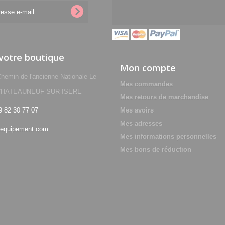
 votre boutique
Mon compte
min de l'ancienne Nationale Le
Mes commandes
0 CHATEAUNEUF-SUR-ISERE
Mes retours de marchandise
9 82 30 77 07
Mes avoirs
Mes adresses
equipement.com
Mes informations personnelles
Mes bons de réduction