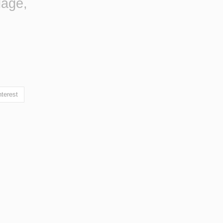
lage,
terest