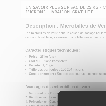
EN SAVOIR PLUS SUR SAC DE 25 KG - 
MICRONS, LIVRAISON GRATUITE
Description : Microbilles de V
Les microbilles de verre sont un abrasif de sablage hauteme
cabines de sablage, sableuses, microbilleuses ou aérogomm
Caractéristiques techniques :
Poids :
25 kg (sac)
Couleur :
Blanc transparent
Densité :
1,74 g/cm³
Taille des particules :
100-200 microns
Conditionnement :
Sac robuste pour un stockage sécu
Avantages des microbilles de verre :
Ne retient pas l'humidité :
Contrairement au sable, la m
Réutilisable :
La microbille de verre peut être utilisée pl
Polyvalence :
Convient pour le traitement des métaux,
Qualité constante :
Particules uniformes pour un sablage