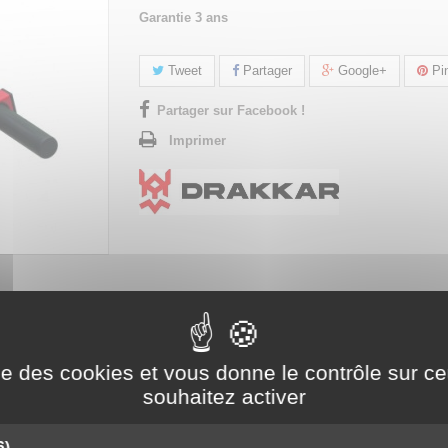
Garantie 3 ans
Tweet
Partager
Google+
Pin
Partager sur Facebook !
Imprimer
ise des cookies et vous donne le contrôle sur 
souhaitez activer
6)