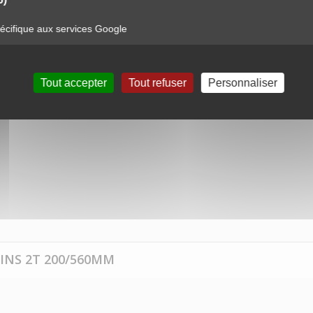
QUE 3 BOUDINS 2T 200/560MM
cifique aux services Google
s 2T 200/560mm
Tout accepter
Tout refuser
Personnaliser
INS 2T 200/560MM