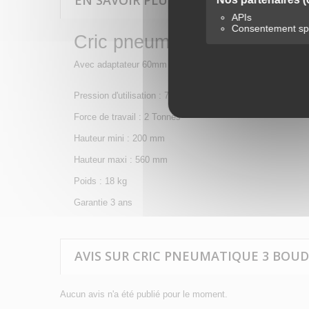
EN SAVOIR PLUS SUR CRIC PNEUMATI
APIs
Consentement spé
Cric pneumatique 3 boudin
Avec adaptateur 60mm
Pression d'utilisation : 7-10 bar
Force de travail : 2 Tonnes
Hauteur mini : 200 mm
Hauteur maxi : 560 mm
Poids : 18 kg
Garantie 3 ans
AVIS SUR CRIC PNEUMATIQUE 3 BOUD
Aucun avis n'a été publié pour le moment.