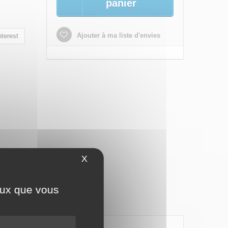
panier
Ajouter à ma liste d'envies
terest
X
Masquer le bandeau des cookies
ceux que vous