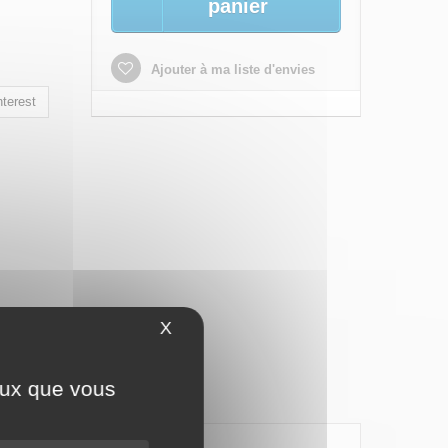
panier
Ajouter à ma liste d'envies
terest
X
Masquer le bandeau des cookies
ceux que vous