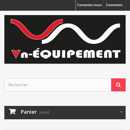
Panneau de gestion des cookies
Contactez-nous
Connexion
Panier
(vide)