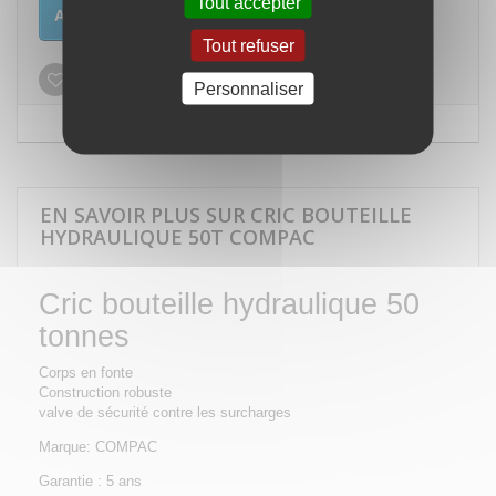
Tout accepter
Ajouter au panier
Tout refuser
Ajouter à ma liste d'envies
Personnaliser
EN SAVOIR PLUS SUR CRIC BOUTEILLE
HYDRAULIQUE 50T COMPAC
Cric bouteille hydraulique 50
tonnes
Corps en fonte
Construction robuste
valve de sécurité contre les surcharges
Marque: COMPAC
Garantie : 5 ans