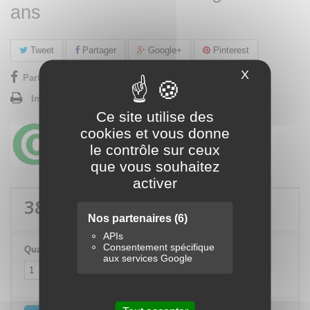
ans
Tweet
Partager
Google+
Pinterest
X
Masquer le
Partager sur Facebook !
Imprimer
Ce site utilise des
cookies et vous donne
le contrôle sur ceux
que vous souhaitez
activer
384,00 €
TTC
Nos partenaires
(6)
APIs
Consentement spécifique
Quantité
aux services Google