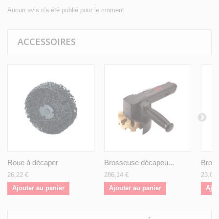
Aucun avis n'a été publié pour le moment.
ACCESSOIRES
Roue à décaper
Brosseuse décapeu...
Bros
26,22 €
286,14 €
23,03 
Ajouter au panier
Ajouter au panier
Ajou