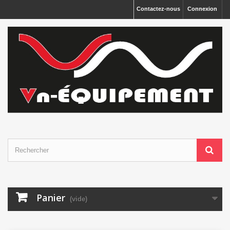
Panneau de gestion des cookies
Contactez-nous
Connexion
Panier
(vide)