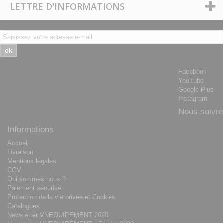
LETTRE D'INFORMATIONS
ok
Facebook
YouTube
Google Plus
Instagram
Nous suivre
Informations
Accueil
Livraison
Mentions légales
CGV
Qui sommes nous ?
Paiement sécurisé
Protection de la vie privée et Cookies
Catalogues
Newsletter VNEQUIPEMENT 2020