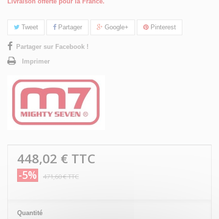
Livraison offerte pour la France.
Tweet
Partager
Google+
Pinterest
Partager sur Facebook !
Imprimer
448,02 €
TTC
-5%
471,60 €
TTC
Quantité