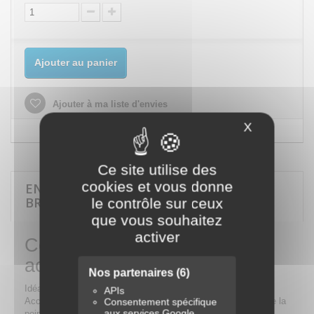
Ajouter au panier
Ajouter à ma liste d'envies
X
Masquer le
Ce site utilise des
cookies et vous donne
EN SAVOIR PLUS SUR COFFRET DE
BROSSEUSE ET ACCESSOIRES - 6 PIÈCES
le contrôle sur ceux
que vous souhaitez
activer
Coffret de brosseuse et
accessoires - 6 pièces
Nos partenaires
(6)
Idéal pour tous travaux de rénovations ou de réparations
APIs
Accessoires fournis pour : décaper du mastic, de la rouille, de la
Consentement spécifique
aux services Google
peinture, retirer des autocollants, etc...