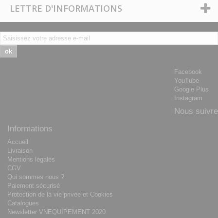
LETTRE D'INFORMATIONS
ok
Facebook
YouTube
Google Plus
Instagram
Nous suivre
Informations
Accueil
Livraison
Mentions légales
CGV
Qui sommes nous ?
Paiement sécurisé
Protection de la vie privée et Cookies
Catalogues
Newsletter VNEQUIPEMENT 2020